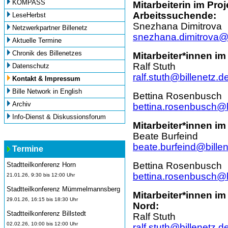
KOMPASS
Mitarbeiterin im Pro
Arbeitssuchende:
LeseHerbst
Snezhana Dimitrova
Netzwerkpartner Billenetz
snezhana.dimitrova@b
Aktuelle Termine
Chronik des Billenetzes
Mitarbeiter*innen i
Ralf Stuth
Datenschutz
ralf.stuth@billenetz.d
Kontakt & Impressum
Bille Network in English
Bettina Rosenbusch
Archiv
bettina.rosenbusch@b
Info-Dienst & Diskussionsforum
Mitarbeiter*innen i
Beate Burfeind
beate.burfeind@bille
Termine
Bettina Rosenbusch
Stadtteilkonferenz Horn
bettina.rosenbusch@b
21.01.26, 9:30 bis 12:00 Uhr
Stadtteilkonferenz Mümmelmannsberg
Mitarbeiter*innen i
29.01.26, 16:15 bis 18:30 Uhr
Nord:
Stadtteilkonferenz Billstedt
Ralf Stuth
02.02.26, 10:00 bis 12:00 Uhr
ralf.stuth@billenetz.d