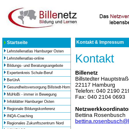
Kontakt & Impressum
Startseite
Lehrstellenatlas Hamburger Osten
Kontakt
Lehrstellenatlas-online
Bildungs- und Beratungsangebote
Billenetz
Expertenkreis Schule-Beruf
Billstedter Hauptstra
BerUnA
22117 Hamburg
Gesundheitsversorgung Billstedt-Horn
Telefon: 040 2190 21
MüHoBi - immer in Bewegung
Fax: 040 2104 0693
Infoblätter Hamburger Osten
Netzwerkkoordinator
Regionale Bildungskonferenz
Bettina Rosenbusch
INQA-Coaching
bettina.rosenbusch@b
Regionales Zukunftszentrum Nord