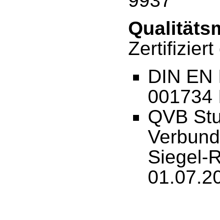
9937
Qualität
Zertifizie
DIN EN I
001734 I
QVB Stu
Verbund
Siegel-R
01.07.2