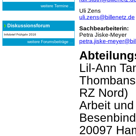
weitere Termine ...
Uli Zens
uli.zens@billenetz.de
Diskussionsforum
Sachbearbeiterin:
Petra Jiske-Meyer
Infobrief Frühjahr 2016
petra.jiske-meyer@bil
weitere Forumsbeiträge ...
Abteilung
Lil-Ann Ta
Thombans
RZ Nord)
Arbeit un
Besenbind
20097 Ha